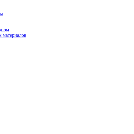
ны
вцом
х материалов