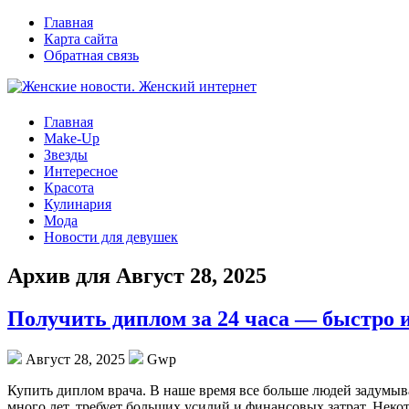
Главная
Карта сайта
Обратная связь
Главная
Make-Up
Звезды
Интересное
Красота
Кулинария
Мода
Новости для девушек
Архив для Август 28, 2025
Получить диплом за 24 часа — быстро
Август 28, 2025
Gwp
Купить диплoм врaчa. В нaшe время все больше людей задумыва
много лет, требует больших усилий и финансовых затрат. Неко