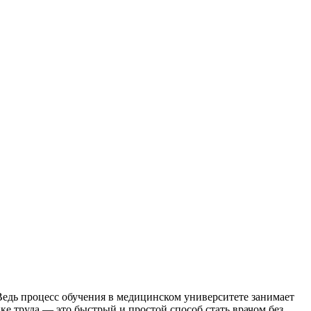
Ведь процесс обучения в медицинском университете занимает
ке труда — это быстрый и простой способ стать врачом без