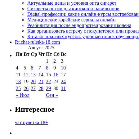
Актуальные цены и условия опта сигарет
Сигареты оптом для киосков и павильонов
Digital-профессии: какие онлайн-курсы востребова
Медицинские корейские сериалы онлайн
Реабилитация после эндопротезирования колена
Как организовать встречу с покупателем или прода
Каталог платных курсов: удобный поиск обучающи
Rt.chat-ruletka-18.com
Август 2025
Пн
Вт
Ср
Чт
Пт
Сб
Вс
1
2
3
4
5
6
7
8
9
10
11
12
13
14
15
16
17
18
19
20
21
22
23
24
25
26
27
28
29
30
31
« Июл
Сен »
Интересное
чат рулетка 18+