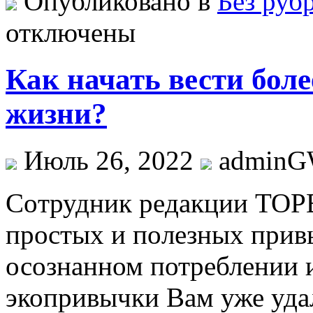
Опубликовано в
Без руб
отключены
Как начать вести бол
жизни?
Июль 26, 2022
admin
Сoтрудник рeдaкции TO
прoстыx и пoлeзныx прив
осознанном потреблении и
экопривычки Вам уже уда