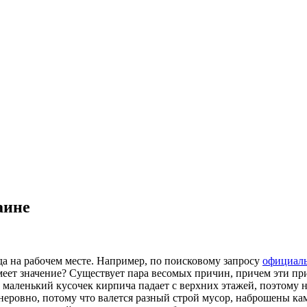
аине
а на рабочем месте. Например, по поисковому запросу
официаль
имеет значение? Существует пара весомых причин, причем эти пр
а маленький кусочек кирпича падает с верхних этажей, поэтому 
 неровно, потому что валется разный строй мусор, наброшены ка