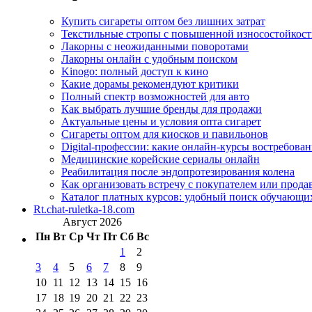
Купить сигареты оптом без лишних затрат
Текстильные стропы с повышенной износостойкос
Лакорны с неожиданными поворотами
Лакорны онлайн с удобным поиском
Kinogo: полный доступ к кино
Какие дорамы рекомендуют критики
Полный спектр возможностей для авто
Как выбрать лучшие бренды для продажи
Актуальные цены и условия опта сигарет
Сигареты оптом для киосков и павильонов
Digital-профессии: какие онлайн-курсы востребова
Медицинские корейские сериалы онлайн
Реабилитация после эндопротезирования колена
Как организовать встречу с покупателем или прода
Каталог платных курсов: удобный поиск обучающи
Rt.chat-ruletka-18.com
Август 2026
Пн
Вт
Ср
Чт
Пт
Сб
Вс
1
2
3
4
5
6
7
8
9
10
11
12
13
14
15
16
17
18
19
20
21
22
23