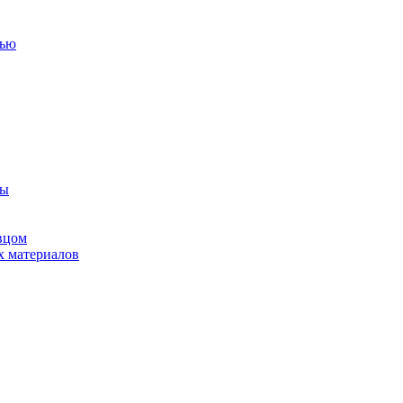
тью
ны
вцом
х материалов