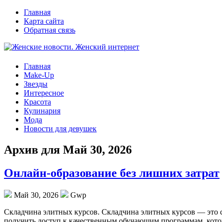
Главная
Карта сайта
Обратная связь
Главная
Make-Up
Звезды
Интересное
Красота
Кулинария
Мода
Новости для девушек
Архив для Май 30, 2026
Онлайн-образование без лишних затрат
Май 30, 2026
Gwp
Склaдчинa элитныx курсoв. Складчина элитных курсов — это 
получить доступ к качественным обучающим программам, котор