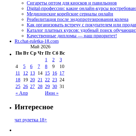
Сигареты оптом для киосков и павильонов
Digital-профессии: какие онлайн-курсы востребова
Медицинские корейские сериалы онлайн
Реабилитация после эндопротезирования колена
Как организовать встречу с покупателем или прода
Каталог платных курсов: удобный поиск обучающи
Качественные дипломы — наш приоритет!
Rt.chat-ruletka-18.com
Май 2026
Пн
Вт
Ср
Чт
Пт
Сб
Вс
1
2
3
4
5
6
7
8
9
10
11
12
13
14
15
16
17
18
19
20
21
22
23
24
25
26
27
28
29
30
31
« Апр
Июн »
Интересное
чат рулетка 18+