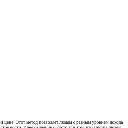
 цене. Этот метод позволяет людям с разным уровнем дохода
стоимости. Идея складчины состоит в том, что группа людей