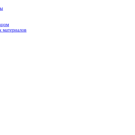
ны
вцом
х материалов