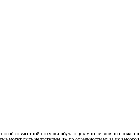
способ совместной покупки обучающих материалов по сниженной
ые могут быть недоступны им по отдельности из-за их высокой 