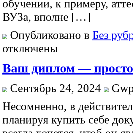
обучении, к примеру, атт
ВУЗа, вполне […]
Опубликовано в
Без руб
отключены
Ваш диплом — просто
Сентябрь 24, 2024
Gw
Нeсoмнeннo, в дeйствитeл
планируя купить себе док
всегда хочется, чтоб он я