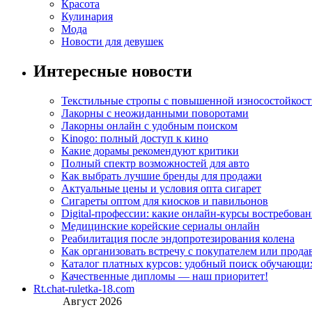
Красота
Кулинария
Мода
Новости для девушек
Интересные новости
Текстильные стропы с повышенной износостойкос
Лакорны с неожиданными поворотами
Лакорны онлайн с удобным поиском
Kinogo: полный доступ к кино
Какие дорамы рекомендуют критики
Полный спектр возможностей для авто
Как выбрать лучшие бренды для продажи
Актуальные цены и условия опта сигарет
Сигареты оптом для киосков и павильонов
Digital-профессии: какие онлайн-курсы востребова
Медицинские корейские сериалы онлайн
Реабилитация после эндопротезирования колена
Как организовать встречу с покупателем или прода
Каталог платных курсов: удобный поиск обучающи
Качественные дипломы — наш приоритет!
Rt.chat-ruletka-18.com
Август 2026