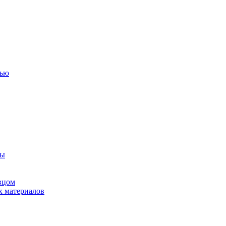
тью
ны
вцом
х материалов