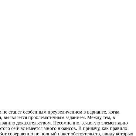
 нe стaнeт особенным преувеличением в варианте, когда
и, выявляется проблематичным заданием. Между тем, в
ыванию доказательством. Несомненно, зачастую элементарно
 этого сейчас имеется много нюансов. В придачу, как правило
Вот совершенно не полный пакет обстоятельств, ввиду которых