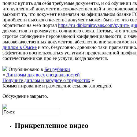
подчас купить для себя требуемые документы, и об обучении 
что купленный документ высококачественный и воспользовавш
выходит то, что документ напечатан на официальном бланке ГО
приобрести высокого качества документ может быть то, что св
обратиться на web-портал
https://ru-diplomirovans.com/купить-
документов в промежуток солидного срока. Потому, что в таком
строгое соблюдение персональной конфиденциальности, о значе
высококачественных документов, абсолютно вне зависимости 
диплом в Омске
и это, безусловно, довольно-таки прагматично
эффективно воспользоваться услугами представленной профил
соотечественников про ее услуги, когда захочется.
Опубликовано в
Без рубрики
«
Дипломы для всех специальностей
Получите диплом и забудьте о трудностях
»
Комментирование и размещение ссылок запрещено.
Обсуждение закрыто.
Прикрепленное видео