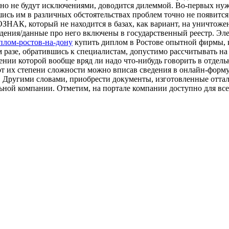
явно не будут исключениями, доводится дилеммой. Во-первых ну
ись им в различных обстоятельствах проблем точно не появится
ЗНАК, который не находится в базах, как вариант, на уничтожен
едения/данные про него включены в государственный реестр. Эл
диплом-ростов-на-дону
купить диплом в Ростове опытной фирмы, к
 разе, обратившись к специалистам, допустимо рассчитывать на 
нии которой вообще вряд ли надо что-нибудь говорить в отдельн
от их степени сложности можно вписав сведения в онлайн-форм
. Другими словами, приобрести документы, изготовленные оттал
ьной компании. Отметим, на портале компании доступно для вс