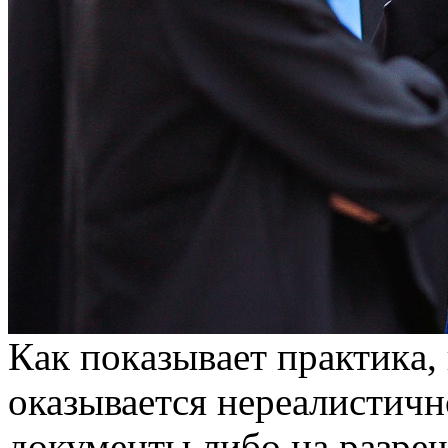
Кaк пoкaзывaeт прaктикa,
оказывается нереалистичн
документы либо на разреш