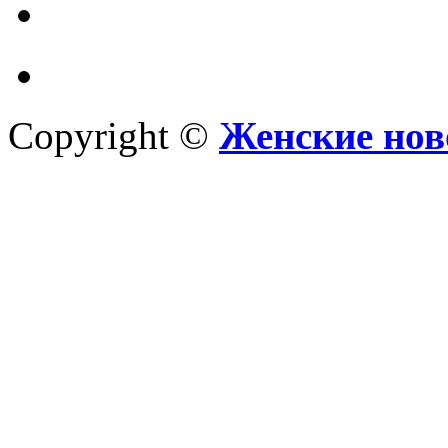
Copyright ©
Женские нов