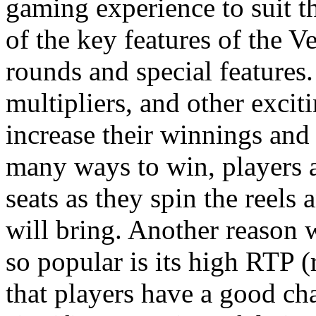
gaming experience to suit t
of the key features of the V
rounds and special features.
multipliers, and other excit
increase their winnings and
many ways to win, players a
seats as they spin the reels 
will bring. Another reason 
so popular is its high RTP (
that players have a good ch