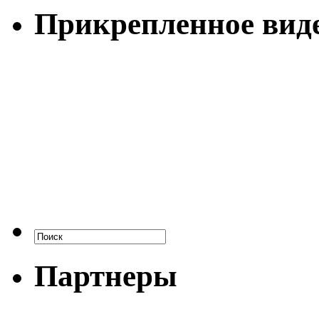
Прикрепленное вид
Партнеры