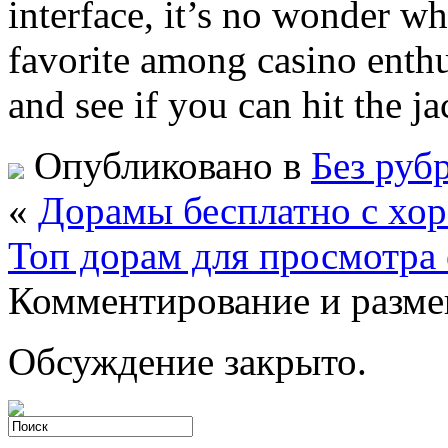
interface, it’s no wonder w
favorite among casino enthu
and see if you can hit the j
Опубликовано в
Без руб
«
Дорамы бесплатно с хо
Топ дорам для просмотра
Комментирование и разме
Обсуждение закрыто.