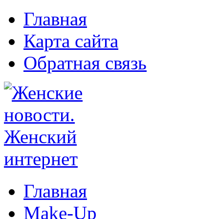
Главная
Карта сайта
Обратная связь
Главная
Make-Up