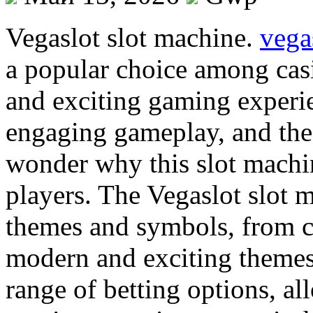
Vegaslot slot machine.
vega
a popular choice among casi
and exciting gaming experie
engaging gameplay, and the 
wonder why this slot machi
players. The Vegaslot slot m
themes and symbols, from cl
modern and exciting themes
range of betting options, a