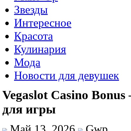
Звезды
Интересное
Красота
Кулинария
Мода
Новости для девушек
Vegaslot Casino Bonu
для игры
Май 13, 2026
Gwp