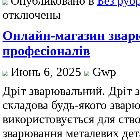
Опубликовано в
Без руб
отключены
Онлайн-магазин звар
професіоналів
Июнь 6, 2025
Gwp
Дріт звaрювaльний. Дріт 
складова будь-якого зварю
використовується для ство
зварювання металевих дет