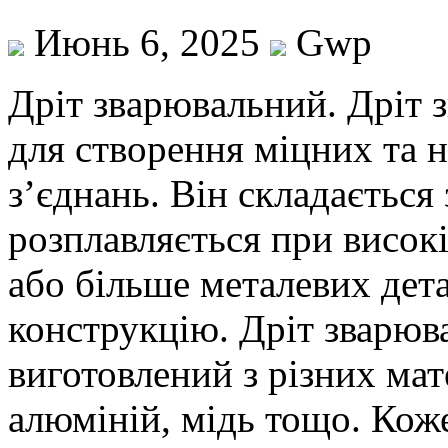
Июнь 6, 2025
Gwp
Дріт звaрювaльний. Дріт 
для створення міцних та 
з’єднань. Він складається 
розплавляється при високі
або більше металевих дета
конструкцію. Дріт зварю
виготовлений з різних мате
алюміній, мідь тощо. Коже