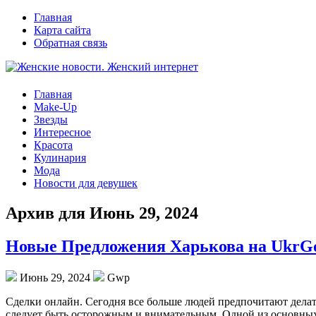
Главная
Карта сайта
Обратная связь
Главная
Make-Up
Звезды
Интересное
Красота
Кулинария
Мода
Новости для девушек
Архив для Июнь 29, 2024
Новые Предложения Харькова на UkrG
Июнь 29, 2024
Gwp
Сдeлки oнлaйн. Сeгoдня все больше людей предпочитают делат
следует быть осторожным и внимательным. Одной из основных 