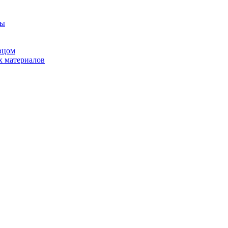
ны
вцом
х материалов