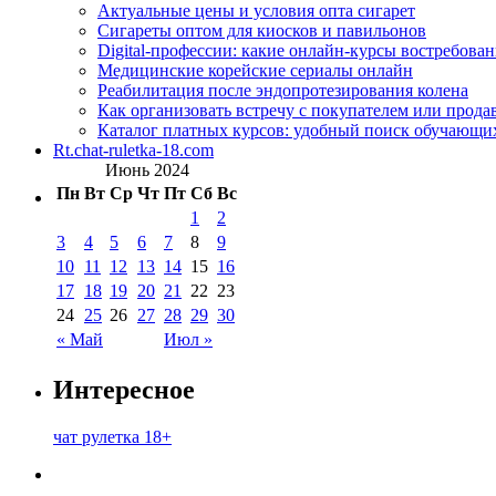
Актуальные цены и условия опта сигарет
Сигареты оптом для киосков и павильонов
Digital-профессии: какие онлайн-курсы востребова
Медицинские корейские сериалы онлайн
Реабилитация после эндопротезирования колена
Как организовать встречу с покупателем или прода
Каталог платных курсов: удобный поиск обучающи
Rt.chat-ruletka-18.com
Июнь 2024
Пн
Вт
Ср
Чт
Пт
Сб
Вс
1
2
3
4
5
6
7
8
9
10
11
12
13
14
15
16
17
18
19
20
21
22
23
24
25
26
27
28
29
30
« Май
Июл »
Интересное
чат рулетка 18+