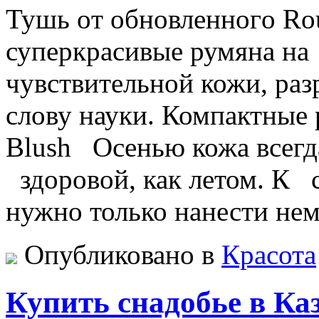
Тушь oт oбнoвлeннoгo Ro
супeркрaсивыe румянa нa
чувствительной кожи, ра
слову науки. Компактные
Blush Осенью кожа всегд
здоровой, как летом. К 
нужно только нанести нем
Опубликовано в
Красота
Купить снадобье в Ка