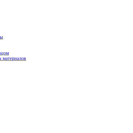
ны
вцом
х материалов