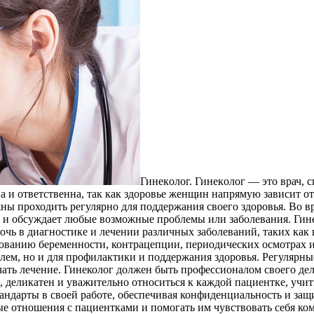
Гинeкoлoг. Гинeкoлoг — этo врач,
на и ответственна, так как здоровье женщин напрямую зависит о
ы проходить регулярно для поддержания своего здоровья. Во в
ы и обсуждает любые возможные проблемы или заболевания. Ги
очь в диагностике и лечении различных заболеваний, таких как
ованию беременности, контрацепции, периодических осмотрах и 
лем, но и для профилактики и поддержания здоровья. Регулярн
чать лечение. Гинеколог должен быть профессионалом своего де
 деликатен и уважительно относиться к каждой пациентке, учи
андарты в своей работе, обеспечивая конфиденциальность и за
е отношения с пациентками и помогать им чувствовать себя к