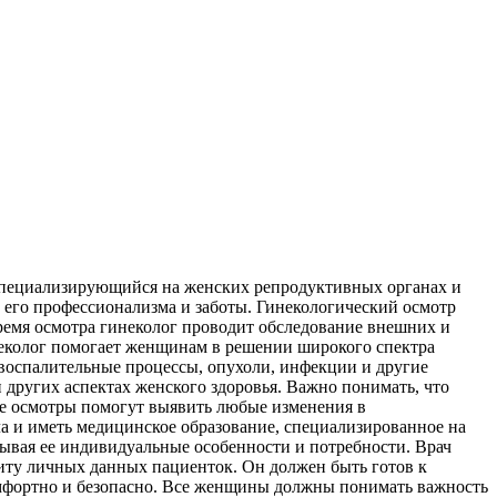
 специализирующийся на женских репродуктивных органах и
т его профессионализма и заботы. Гинекологический осмотр
ремя осмотра гинеколог проводит обследование внешних и
неколог помогает женщинам в решении широкого спектра
 воспалительные процессы, опухоли, инфекции и другие
других аспектах женского здоровья. Важно понимать, что
ые осмотры помогут выявить любые изменения в
ла и иметь медицинское образование, специализированное на
тывая ее индивидуальные особенности и потребности. Врач
щиту личных данных пациенток. Он должен быть готов к
омфортно и безопасно. Все женщины должны понимать важность