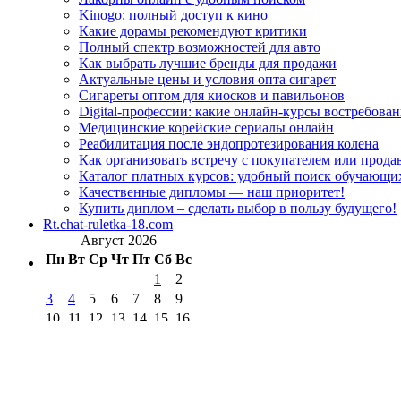
Kinogo: полный доступ к кино
Какие дорамы рекомендуют критики
Полный спектр возможностей для авто
Как выбрать лучшие бренды для продажи
Актуальные цены и условия опта сигарет
Сигареты оптом для киосков и павильонов
Digital-профессии: какие онлайн-курсы востребова
Медицинские корейские сериалы онлайн
Реабилитация после эндопротезирования колена
Как организовать встречу с покупателем или прода
Каталог платных курсов: удобный поиск обучающи
Качественные дипломы — наш приоритет!
Купить диплом – сделать выбор в пользу будущего!
Rt.chat-ruletka-18.com
Август 2026
Пн
Вт
Ср
Чт
Пт
Сб
Вс
1
2
3
4
5
6
7
8
9
10
11
12
13
14
15
16
17
18
19
20
21
22
23
24
25
26
27
28
29
30
31
« Июл