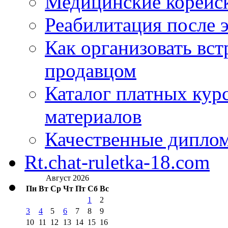
Медицинские корейс
Реабилитация после 
Как организовать вст
продавцом
Каталог платных кур
материалов
Качественные дипло
Rt.chat-ruletka-18.com
Август 2026
Пн
Вт
Ср
Чт
Пт
Сб
Вс
1
2
3
4
5
6
7
8
9
10
11
12
13
14
15
16