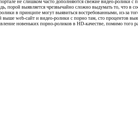
 портале не слишком часто дополняются свежие видео-ролики с по
едь, порой выявляется чрезвычайно сложно выдумать то, что в
олики в принципе могут выявиться востребованными, из-за того
ый выше web-сайт и видео-ролики с порно там, сто процентов вы
авление новеньких порно-роликов в HD-качестве, помимо того ра