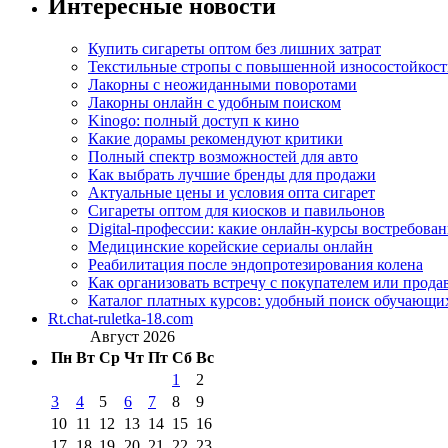
Интересные новости
Купить сигареты оптом без лишних затрат
Текстильные стропы с повышенной износостойкос
Лакорны с неожиданными поворотами
Лакорны онлайн с удобным поиском
Kinogo: полный доступ к кино
Какие дорамы рекомендуют критики
Полный спектр возможностей для авто
Как выбрать лучшие бренды для продажи
Актуальные цены и условия опта сигарет
Сигареты оптом для киосков и павильонов
Digital-профессии: какие онлайн-курсы востребова
Медицинские корейские сериалы онлайн
Реабилитация после эндопротезирования колена
Как организовать встречу с покупателем или прода
Каталог платных курсов: удобный поиск обучающи
Rt.chat-ruletka-18.com
Август 2026
Пн
Вт
Ср
Чт
Пт
Сб
Вс
1
2
3
4
5
6
7
8
9
10
11
12
13
14
15
16
17
18
19
20
21
22
23