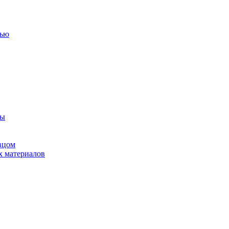
тью
ны
вцом
х материалов