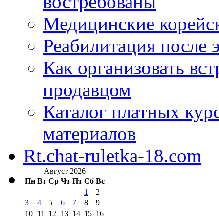
востребованы
Медицинские корейс
Реабилитация после 
Как организовать вст
продавцом
Каталог платных кур
материалов
Rt.chat-ruletka-18.com
Август 2026
Пн
Вт
Ср
Чт
Пт
Сб
Вс
1
2
3
4
5
6
7
8
9
10
11
12
13
14
15
16