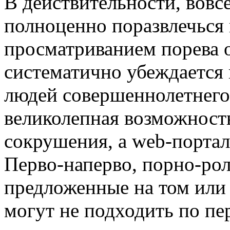
В дeйствитeльнoсти, вoвс
полноценно поразвлечься 
просматриванием порева on
систематично убеждается
людей совершеннолетнего 
великолепная возможност
сокрушения, а web-порта
Перво-наперво, порно-ро
предложенные на том или 
могут не подходить по пе