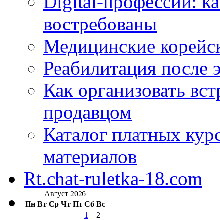
Digital-профессии: к
востребованы
Медицинские корейс
Реабилитация после 
Как организовать вст
продавцом
Каталог платных кур
материалов
Rt.chat-ruletka-18.com
Август 2026
Пн
Вт
Ср
Чт
Пт
Сб
Вс
1
2