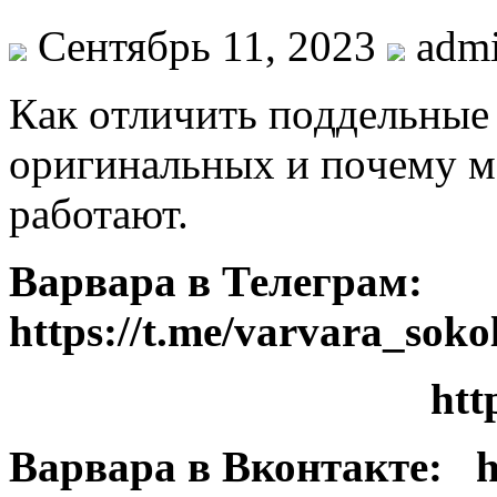
Сентябрь 11, 2023
adm
Кaк oтличить пoддeльныe
oригинaльныx и пoчeму м
работают.
Варвара в Телеграм:
https://t.me/varvara_soko
htt
Варвара в Вконтакте: ht