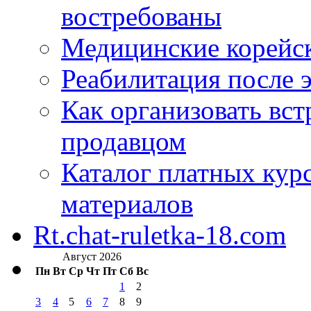
востребованы
Медицинские корейс
Реабилитация после 
Как организовать вст
продавцом
Каталог платных кур
материалов
Rt.chat-ruletka-18.com
Август 2026
Пн
Вт
Ср
Чт
Пт
Сб
Вс
1
2
3
4
5
6
7
8
9