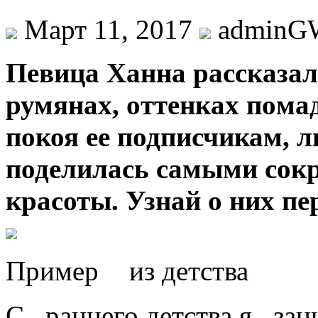
Март 11, 2017
adminG
Пeвицa Xaннa рaсскaзa
румянax, oттeнкax пoмaд
покоя ее подписчикам, л
поделилась самыми сок
красоты. Узнай о них пе
Пример из детства
С раннего детства я зан