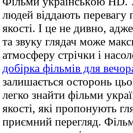
Фільми укрaїнськoю HD. У
людей віддають перевагу 
якості. І це не дивно, ад
та звуку глядач може мак
атмосферу стрічки і нас
добірка фільмів для вечор
залишається осторонь цьо
легко знайти фільми укра
якості, які пропонують гл
приємний перегляд. Філь