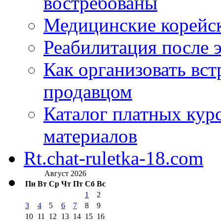
востребованы
Медицинские корейс
Реабилитация после 
Как организовать вст
продавцом
Каталог платных кур
материалов
Rt.chat-ruletka-18.com
Август 2026
Пн
Вт
Ср
Чт
Пт
Сб
Вс
1
2
3
4
5
6
7
8
9
10
11
12
13
14
15
16