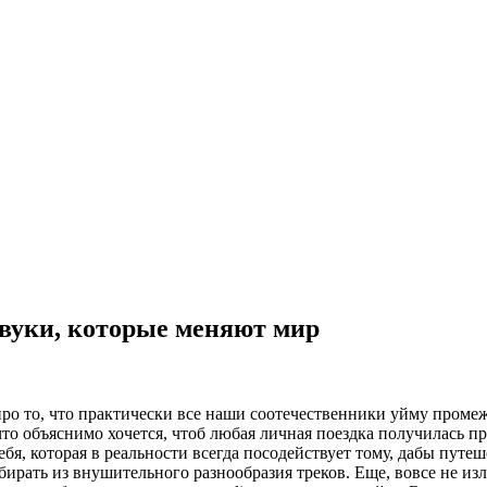
вуки, которые меняют мир
про то, что практически все наши соотечественники уйму проме
что объяснимо хочется, чтоб любая личная поездка получилась п
ебя, которая в реальности всегда посодействует тому, дабы путе
рать из внушительного разнообразия треков. Еще, вовсе не из