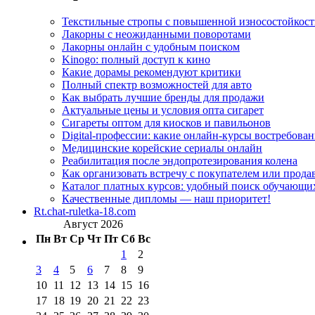
Текстильные стропы с повышенной износостойкос
Лакорны с неожиданными поворотами
Лакорны онлайн с удобным поиском
Kinogo: полный доступ к кино
Какие дорамы рекомендуют критики
Полный спектр возможностей для авто
Как выбрать лучшие бренды для продажи
Актуальные цены и условия опта сигарет
Сигареты оптом для киосков и павильонов
Digital-профессии: какие онлайн-курсы востребова
Медицинские корейские сериалы онлайн
Реабилитация после эндопротезирования колена
Как организовать встречу с покупателем или прода
Каталог платных курсов: удобный поиск обучающи
Качественные дипломы — наш приоритет!
Rt.chat-ruletka-18.com
Август 2026
Пн
Вт
Ср
Чт
Пт
Сб
Вс
1
2
3
4
5
6
7
8
9
10
11
12
13
14
15
16
17
18
19
20
21
22
23