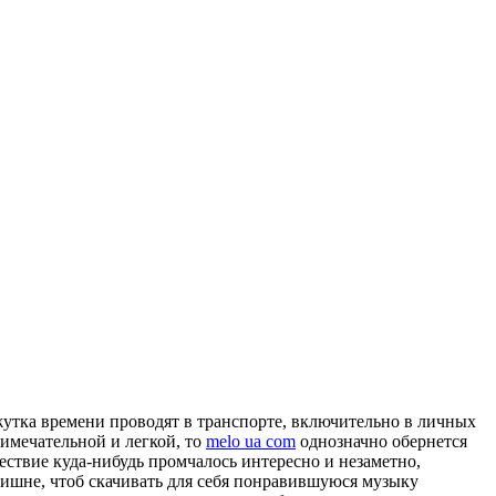
жутка времени проводят в транспорте, включительно в личных
римечательной и легкой, то
melo ua com
однозначно обернется
шествие куда-нибудь промчалось интересно и незаметно,
лишне, чтоб скачивать для себя понравившуюся музыку