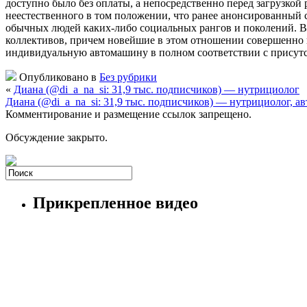
доступно было без оплаты, а непосредственно перед загрузкой 
неестественного в том положении, что ранее анонсированный
обычных людей каких-либо социальных рангов и поколений. Ве
коллективов, причем новейшие в этом отношении совершенно н
индивидуальную автомашину в полном соответствии с присутс
Опубликовано в
Без рубрики
«
Диана (@di_a_na_si: 31,9 тыс. подписчиков) — нутрициолог
Диана (@di_a_na_si: 31,9 тыс. подписчиков) — нутрициолог,
Комментирование и размещение ссылок запрещено.
Обсуждение закрыто.
Прикрепленное видео