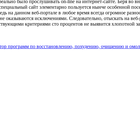
реально было прослушивать on-line на интернет-сайте. Беря во 
 специальный сайт элементарно пользуется нынче особенной по
дь на данном веб-портале в любое время всегда огромное разн
е оказываются исключениями. Следовательно, отыскать на веб-
твующими критериями сто процентов не выявится хлопотной за
 автор программ по восстановлению, похудению, очищению и ом