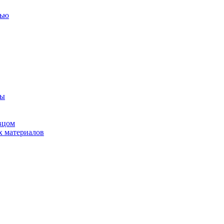
тью
ны
вцом
х материалов