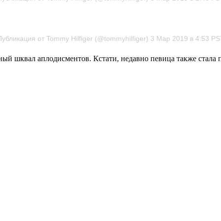
Публикация от Tommy Hilfiger (@tommyhilfiger) 3 Мар 2019 в 4:53 PS
ный шквал аплодисментов. Кстати, недавно певица также стала