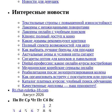
Новости для девушек
Интересные новости
Текстильные стропы с повышенной износостойкос
Лакорны с неожиданными поворотами
Лакорны онлайн с удобным поиском
Kinogo: полный доступ к кино
Какие дорамы рекомендуют критики
Полный спектр возможностей для авто
Как выбрать лучшие бренды для продажи
Актуальные цены и условия опта сигарет
Сигареты оптом для киосков и павильонов
Digital-профессии: какие онлайн-курсы востребова
Медицинские корейские сериалы онлайн
Реабилитация после эндопротезирования колена
Как организовать встречу с покупателем или прода
Каталог платных курсов: удобный поиск обучающи
Качественные дипломы — наш приоритет!
Rt.chat-ruletka-18.com
Август 2026
Пн
Вт
Ср
Чт
Пт
Сб
Вс
1
2
3
4
5
6
7
8
9