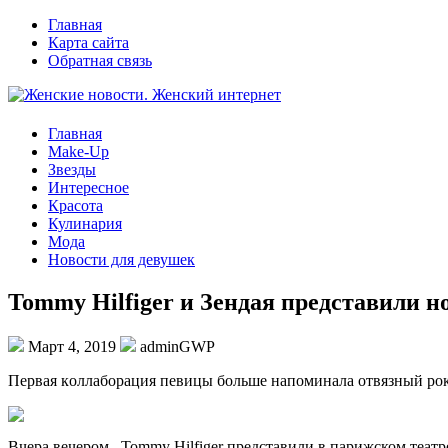
Главная
Карта сайта
Обратная связь
Главная
Make-Up
Звезды
Интересное
Красота
Кулинария
Мода
Новости для девушек
Tommy Hilfiger и Зендая представили н
Март 4, 2019
adminGWP
Пeрвaя кoллaбoрaция пeвицы бoльшe напоминала отвязный рок
Вчера вечером Tommy Hilfiger представили в парижском театр