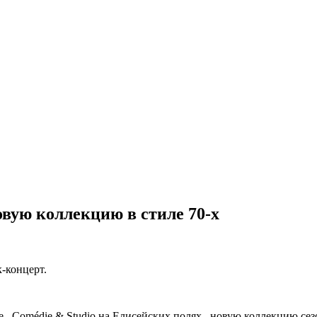
овую коллекцию в стиле 70-х
-концерт.
е Comédie & Studio на Елисейских полях новую коллекцию сезон