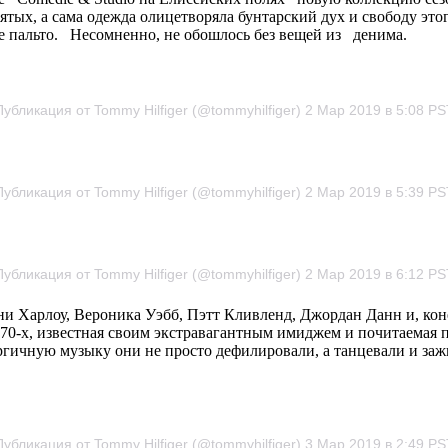
сятых, а сама одежда олицетворяла бунтарский дух
и свободу это
е пальто. Несомненно, не обошлось без вещей из денима.
Публикация от Tommy Hilfiger (@tommyhilfiger) 2 Мар 2019 в 5:08 PS
Публикация от Tommy Hilfiger (@tommyhilfiger) 2 Мар 2019 в 5:39 PS
Публикация от Tommy Hilfiger (@tommyhilfiger) 2 Мар 2019 в 6:12 PS
ни Харлоу, Вероника Уэбб, Пэтт Кливленд, Джордан Данн и, ко
 70-х, известная своим экстравагантным имиджем и почитаемая п
чную музыку они не просто дефилировали, а танцевали и зажиг
Публикация от Tommy Hilfiger (@tommyhilfiger) 3 Мар 2019 в 2:49 PS