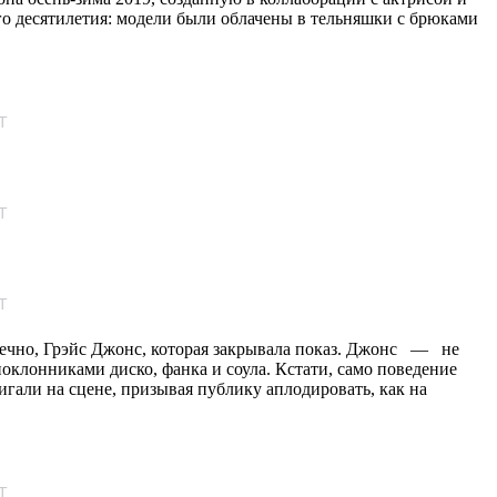
го десятилетия: модели были облачены в тельняшки с брюками
T
T
T
нечно, Грэйс Джонс, которая закрывала показ. Джонс — не
оклонниками диско, фанка и соула. Кстати, само поведение
али на сцене, призывая публику аплодировать, как на
T