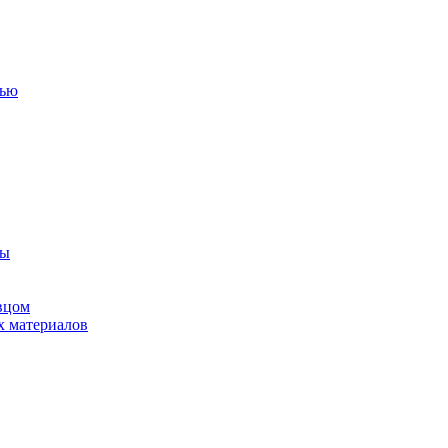
тью
ны
вцом
х материалов