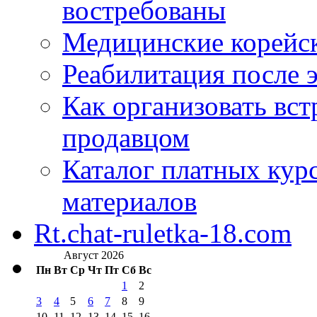
востребованы
Медицинские корейс
Реабилитация после 
Как организовать вст
продавцом
Каталог платных кур
материалов
Rt.chat-ruletka-18.com
Август 2026
Пн
Вт
Ср
Чт
Пт
Сб
Вс
1
2
3
4
5
6
7
8
9
10
11
12
13
14
15
16