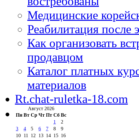
востребованы
Медицинские корейс
Реабилитация после 
Как организовать вст
продавцом
Каталог платных кур
материалов
Rt.chat-ruletka-18.com
Август 2026
Пн
Вт
Ср
Чт
Пт
Сб
Вс
1
2
3
4
5
6
7
8
9
10
11
12
13
14
15
16