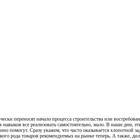
ски переносят начало процесса строительства или востребованно
х навыков все реализовать самостоятельно, мало. В наши дни, э
но помогут. Сразу укажем, что часто оказывается хлопотной за
акого рода товаров рекомендуемых на рынке теперь. А также, ди