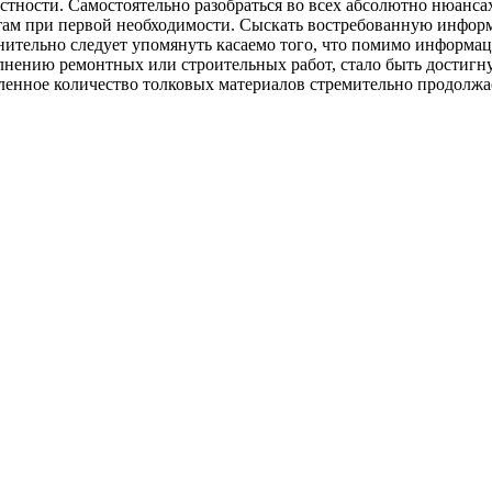
частности. Самостоятельно разобраться во всех абсолютно нюанс
 там при первой необходимости. Сыскать востребованную информ
ительно следует упомянуть касаемо того, что помимо информаци
лнению ремонтных или строительных работ, стало быть достигн
ленное количество толковых материалов стремительно продолжае