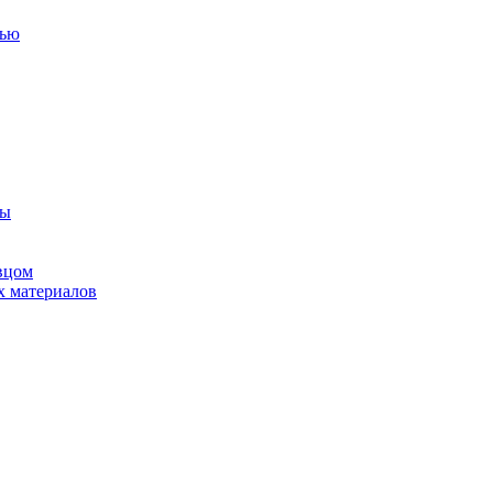
тью
ны
вцом
х материалов