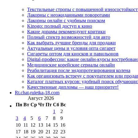
Текстильные стропы с повышенной износостойкос
Лакорны с неожиданными поворотами
Лакорны онлайн с удобным поиском
Kinogo: полный доступ к кино
Какие дорамы рекомендуют критики
Полный спектр возможностей для авто
Как выбрать лучшие бренды для продажи
Актуальные цены и условия опта сигарет
Сигареты оптом для киосков и павильонов
Digital-профессии: какие онлайн-курсы востребова
Медицинские корейские сериалы онлайн
Реабилитация после эндопротезирования колена
Как организовать встречу с покупателем или прода
Каталог платных курсов: удобный поиск обучающи
Качественные дипломы — наш приоритет!
Rt.chat-ruletka-18.com
Август 2026
Пн
Вт
Ср
Чт
Пт
Сб
Вс
1
2
3
4
5
6
7
8
9
10
11
12
13
14
15
16
17
18
19
20
21
22
23