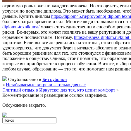
огромную роль в жизни каждого человека. Но что делать, есл
услугам по покупке диплома. Это может быть необходимо, что
дальше. Купить диплом
https://diplom45.ru/provodnoj-diplom-texn
больших затрат времени и сил. Многие люди сталкиваются с 
diplomu-texnikuma/
может стать единственным способом решения
риски. Во-первых, это может повлиять на вашу репутацию и до
серьезным последствиям. Поэтому,
https://bisness-diplom.ru/kupit
«против». Если вы все же решились на этот шаг, стоит обрат
удостоверьтесь, что документ будет выглядеть абсолютно реал
быть хорошим решением для тех, кто столкнулся с финансовы
положение в обществе. Однако, стоит помнить, что образован
которые вы приобретаете в процессе обучения. В итоге, выбор 
любом случае, образование — это то, что помогает нам развива
Опубликовано в
Без рубрики
«
Незабываемые встречи – только для вас
Элитный отдых в Иркутске: для тех, кто ценит комфорт
»
Комментирование и размещение ссылок запрещено.
Обсуждение закрыто.