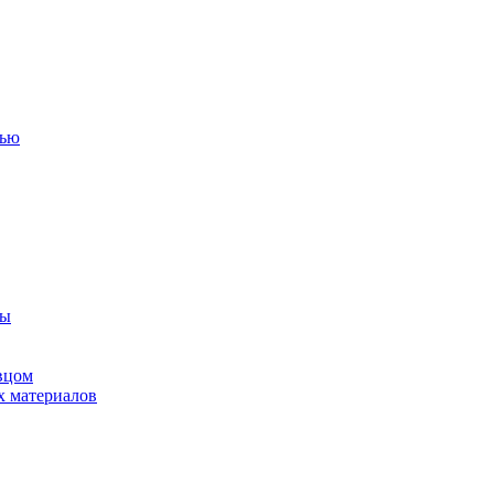
тью
ны
вцом
х материалов