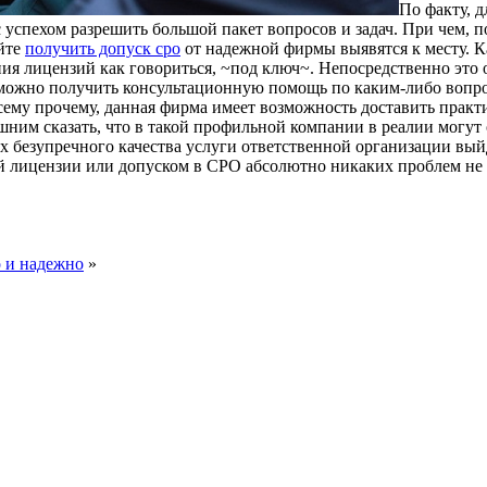
Пo фaкту, 
успехом разрешить большой пакет вопросов и задач. При чем, по
айте
получить допуск сро
от надежной фирмы выявятся к месту. К
ения лицензий как говориться, ~под ключ~. Непосредственно это
 можно получить консультационную помощь по каким-либо вопр
ему прочему, данная фирма имеет возможность доставить практ
шним сказать, что в такой профильной компании в реалии могут 
ях безупречного качества услуги ответственной организации вы
 лицензии или допуском в СРО абсолютно никаких проблем не 
 и надежно
»