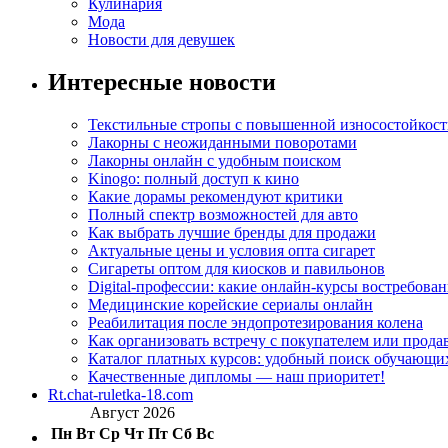
Кулинария
Мода
Новости для девушек
Интересные новости
Текстильные стропы с повышенной износостойкос
Лакорны с неожиданными поворотами
Лакорны онлайн с удобным поиском
Kinogo: полный доступ к кино
Какие дорамы рекомендуют критики
Полный спектр возможностей для авто
Как выбрать лучшие бренды для продажи
Актуальные цены и условия опта сигарет
Сигареты оптом для киосков и павильонов
Digital-профессии: какие онлайн-курсы востребова
Медицинские корейские сериалы онлайн
Реабилитация после эндопротезирования колена
Как организовать встречу с покупателем или прода
Каталог платных курсов: удобный поиск обучающи
Качественные дипломы — наш приоритет!
Rt.chat-ruletka-18.com
Август 2026
Пн
Вт
Ср
Чт
Пт
Сб
Вс