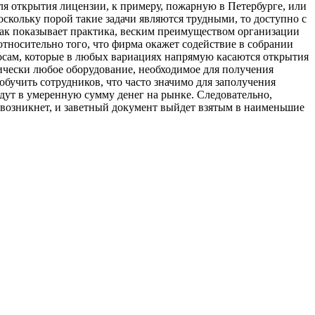
для открытия лицензии, к примеру, пожарную в Петербурге, или
скольку порой такие задачи являются трудными, то доступно с
ак показывает практика, веским преимуществом организации
 относительно того, что фирма окажет содействие в собрании
осам, которые в любых вариациях напрямую касаются открытия
ически любое оборудование, необходимое для получения
обучить сотрудников, что часто значимо для заполучения
йдут в умеренную сумму денег на рынке. Следовательно,
возникнет, и заветный документ выйдет взятым в наименьшие