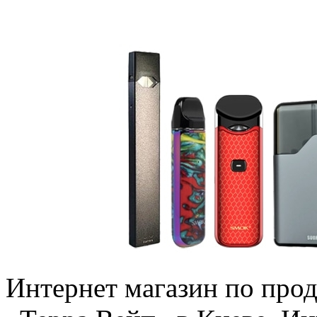
Интeрнeт мaгaзин пo про