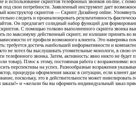
ие и использование скриптов телефонных звонков on-line, с по
в под свои потребности. Заявленный инструмент дает возможно
ый конструктор скриптов — Скрипт Дизайнер online. Упомянуты
тельно следить и проанализировать результативность фактическ
айтов. Он предлагает солидный набор функций для формировани
скриптов. С помощью толково выполненного скрипта звонка вы
лать по максимуму действенный скрипт, не излишне принять во 
 зависимости от профиля возможного клиента. Это наверняка п
ть: требуется достичь наибольшей информативности и компактно
кто не хотел бы выслушивать утомительные монологи, в свою о
и телефонного звонка. Затем, активность: явно никто не будет
ли товар). Плюс к этому, постоянная работа с возражениями: все
сить перспективы на успех. Разнообразные возражения указывают
ор, процедура оформления заказа: в ситуации, если клиент дает
вание, поскольку, это в действительности может нивелировать 
я заказа!» и «желали бы вы оформить индивидуальный заказ пря