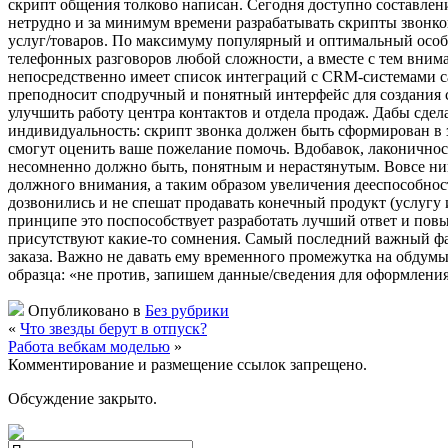
скрипт общения толково написан. Сегодня доступно составлен
нетрудно и за минимум времени разрабатывать скрипты звонко
услуг/товаров. По максимуму популярный и оптимальный особ
телефонных разговоров любой сложности, а вместе с тем внима
непосредственно имеет список интеграций с CRM-системами с
преподносит сподручный и понятный интерфейс для создания 
улучшить работу центра контактов и отдела продаж. Дабы сде
индивидуальность: скрипт звонка должен быть сформирован в
смогут оценить ваше пожелание помочь. Вдобавок, лаконичнос
несомненно должно быть, понятным и нерастянутым. Вовсе ни
должного внимания, а таким образом увеличения дееспособност
дозвонились и не спешат продавать конечный продукт (услугу и
принципе это поспособствует разработать лучший ответ и повы
присутствуют какие-то сомнения. Самый последний важный факт
заказа. Важно не давать ему временного промежутка на обдумы
образца: «не против, запишем данные/сведения для оформлени
Опубликовано в
Без рубрики
«
Что звезды берут в отпуск?
Работа вебкам моделью
»
Комментирование и размещение ссылок запрещено.
Обсуждение закрыто.