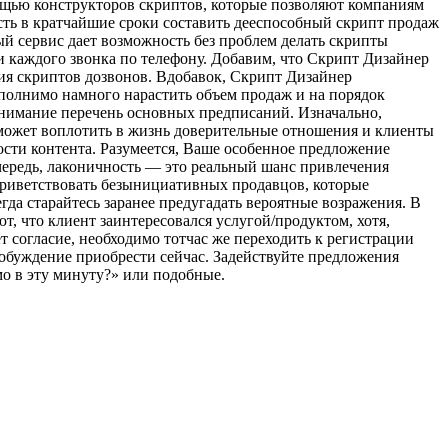
мощью конструкторов скриптов, которые позволяют компаниям
сть в кратчайшие сроки составить дееспособный скрипт продаж
й сервис дает возможность без проблем делать скрипты
и каждого звонка по телефону. Добавим, что Скрипт Дизайнер
я скриптов дозвонов. Вдобавок, Скрипт Дизайнер
полнимо намного нарастить объем продаж и на порядок
внимание перечень основных предписаний. Изначально,
оможет воплотить в жизнь доверительные отношения и клиенты
сти контента. Разумеется, Ваше особенное предложение
чередь, лаконичность — это реальный шанс привлечения
 приветствовать безынициативных продавцов, которые
гда старайтесь заранее предугадать вероятные возражения. В
, что клиент заинтересовался услугой/продуктом, хотя,
 согласие, необходимо тотчас же переходить к регистрации
побуждение приобрести сейчас. Задействуйте предложения
мо в эту минуту?» или подобные.