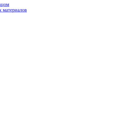
вцом
х материалов