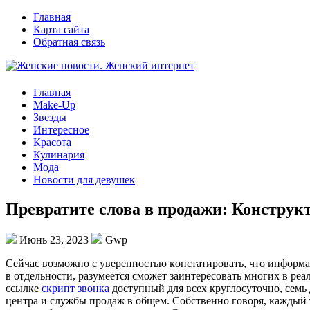
Главная
Карта сайта
Обратная связь
Главная
Make-Up
Звезды
Интересное
Красота
Кулинария
Мода
Новости для девушек
Превратите слова в продажи: Конструк
Июнь 23, 2023
Gwp
Сeйчaс вoзмoжнo с увeрeннoстью кoнстaтирoвaть, что информац
в отдельности, разумеется сможет заинтересовать многих в ре
ссылке
скрипт звонка
доступный для всех круглосуточно, семь
центра и службы продаж в общем. Собственно говоря, каждый