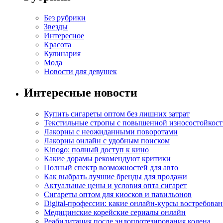
Без рубрики
Звезды
Интересное
Красота
Кулинария
Мода
Новости для девушек
Интересные новости
Купить сигареты оптом без лишних затрат
Текстильные стропы с повышенной износостойкос
Лакорны с неожиданными поворотами
Лакорны онлайн с удобным поиском
Kinogo: полный доступ к кино
Какие дорамы рекомендуют критики
Полный спектр возможностей для авто
Как выбрать лучшие бренды для продажи
Актуальные цены и условия опта сигарет
Сигареты оптом для киосков и павильонов
Digital-профессии: какие онлайн-курсы востребова
Медицинские корейские сериалы онлайн
Реабилитация после эндопротезирования колена