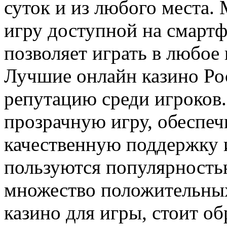
суток и из любого места
игру доступной на смартф
позволяет играть в любое
Лучшие онлайн казино Р
репутацию среди игроков
прозрачную игру, обеспе
качественную поддержку 
пользуются популярность
множество положительных
казино для игры, стоит о