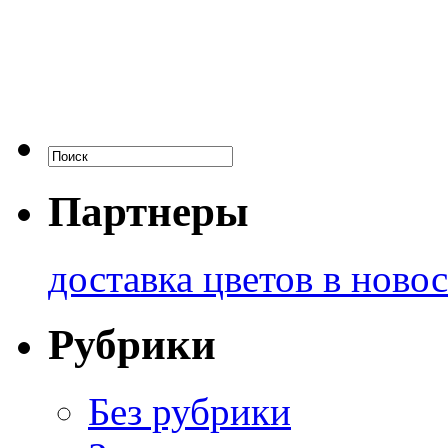
Партнеры
доставка цветов в ново
Рубрики
Без рубрики