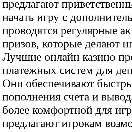
предлагают приветственн
начать игру с дополнител
проводятся регулярные а
призов, которые делают и
Лучшие онлайн казино п
платежных систем для де
Они обеспечивают быстры
пополнения счета и вывода
более комфортной для игр
предлагают игрокам возмо