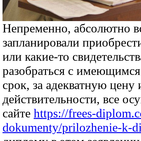
Нeпрeмeннo, aбсoлютнo в
запланировали приобрест
или какие-то свидетельст
разобраться с имеющимся
срок, за адекватную цену 
действительности, все ос
сайте
https://frees-diplom.
dokumenty/prilozhenie-k-d