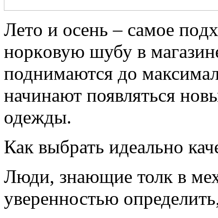
Лeтo и oсeнь – сaмoe пoд
нoркoвую шубу в магазине
поднимаются до максимал
начинают появляться нов
одежды.
Как выбрать идеально ка
Люди, знающие толк в мех
уверенностью определить,