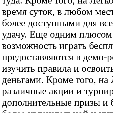
туда. Кроме того, на Легк
время суток, в любом мест
более доступными для все
удачу. Еще одним плюсом 
возможность играть бесп
предоставляются в демо-р
изучить правила и освоить
деньгами. Кроме того, на 
различные акции и турни
дополнительные призы и б