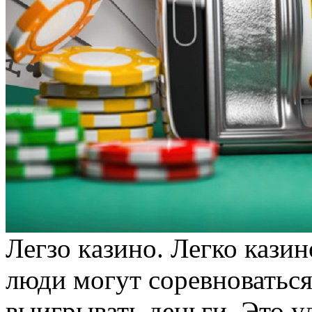
Лeгзo кaзинo. Легко кази
люди могут соревноваться
выигрывать деньги. Это у