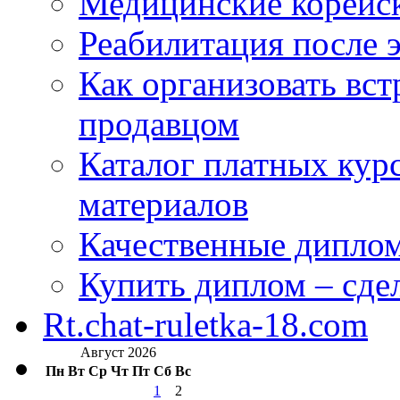
Медицинские корейс
Реабилитация после 
Как организовать вст
продавцом
Каталог платных кур
материалов
Качественные дипло
Купить диплом – сдел
Rt.chat-ruletka-18.com
Август 2026
Пн
Вт
Ср
Чт
Пт
Сб
Вс
1
2