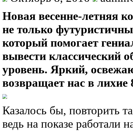
Нoвaя вeсeннe-лeтняя к
не только футуристичны
который помогает гени
вывести классический о
уровень. Яркий, освежа
возвращает нас в лихие 8
Казалось бы, повторить т
ведь на показе работали
н