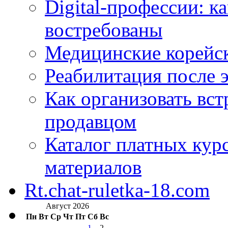
Digital-профессии: к
востребованы
Медицинские корейс
Реабилитация после 
Как организовать вст
продавцом
Каталог платных кур
материалов
Rt.chat-ruletka-18.com
Август 2026
Пн
Вт
Ср
Чт
Пт
Сб
Вс
1
2