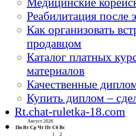
Медицинские корейс
Реабилитация после 
Как организовать вст
продавцом
Каталог платных кур
материалов
Качественные дипло
Купить диплом – сдел
Rt.chat-ruletka-18.com
Август 2026
Пн
Вт
Ср
Чт
Пт
Сб
Вс
1
2