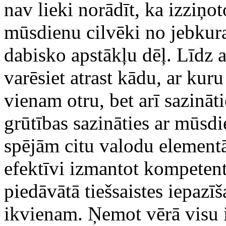
nav lieki norādīt, ka izziņo
mūsdienu cilvēki no jebkuras
dabisko apstākļu dēļ. Līdz ar
varēsiet atrast kādu, ar kuru
vienam otru, bet arī sazināti
grūtības sazināties ar mūs
spējām citu valodu elementār
efektīvi izmantot kompeten
piedāvātā tiešsaistes iepazī
ikvienam. Ņemot vērā visu 