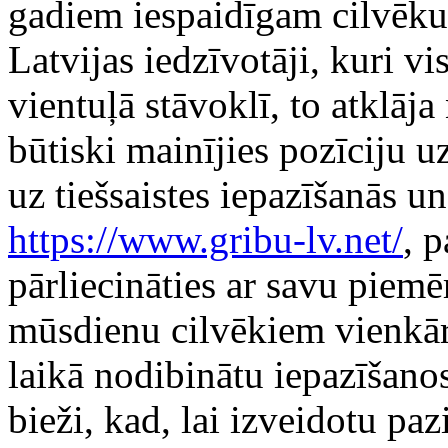
gadiem iespaidīgam cilvēku
Latvijas iedzīvotāji, kuri v
vientuļā stāvoklī, to atklāj
būtiski mainījies pozīciju u
uz tiešsaistes iepazīšanās u
https://www.gribu-lv.net/
, p
pārliecināties ar savu piem
mūsdienu cilvēkiem vienkārš
laikā nodibinātu iepazīšano
bieži, kad, lai izveidotu pa