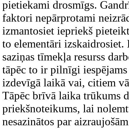
pietiekami drosmīgs. Gandrīz
faktori nepārprotami neizrād
izmantosiet iepriekš pieteik
to elementāri izskaidrosiet.
saziņas tīmekļa resurss darb
tāpēc to ir pilnīgi iespējam
izdevīgā laikā vai, citiem v
Tāpēc brīvā laika trūkums 
priekšnoteikums, lai nolem
nesazinātos par aizraujošām