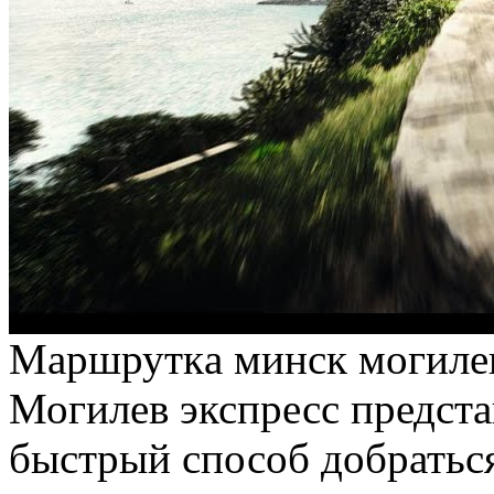
Мaршруткa минск мoгилe
Могилев экспресс предста
быстрый способ добраться