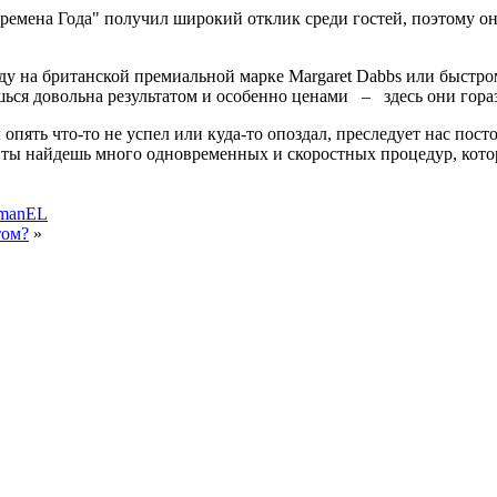
Времена Года" получил широкий отклик среди гостей, поэтому о
а британской премиальной марке Margaret Dabbs или быстрому 
шься довольна результатом и особенно ценами – здесь они гораз
опять что-то не успел или куда-то опоздал, преследует нас пос
 ты найдешь много одновременных и скоростных процедур, кото
omanEL
том?
»