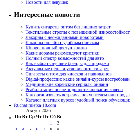
Новости для девушек
Интересные новости
Купить сигареты оптом без лишних затрат
Текстильные стропы с повышенной износостойкос
Лакорны с неожиданными поворотами
Лакорны онлайн с удобным поиском
Kinogo: полный доступ к кино
Какие дорамы рекомендуют критики
Полный спектр возможностей для авто
Как выбрать лучшие бренды для продажи
Актуальные цены и условия опта сигарет
Сигареты оптом для киосков и павильонов
Digital-профессии: какие онлайн-курсы востребова
Медицинские корейские сериалы онлайн
Реабилитация после эндопротезирования колена
Как организовать встречу с покупателем или прода
Каталог платных курсов: удобный поиск обучающи
Rt.chat-ruletka-18.com
Август 2026
Пн
Вт
Ср
Чт
Пт
Сб
Вс
1
2
3
4
5
6
7
8
9