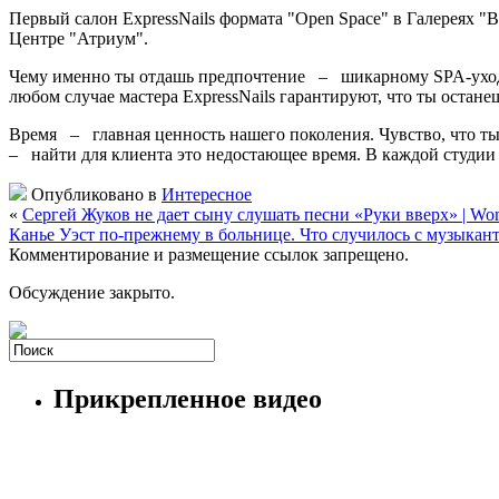
Первый салон ExpressNails формата "Open Space" в Галереях "
Центре "Атриум".
Чему именно ты отдашь предпочтение – шикарному SPA-уходу н
любом случае мастера ExpressNails гарантируют, что ты остане
Время – главная ценность нашего поколения. Чувство, что ты 
– найти для клиента это недостающее время. В каждой студии
Опубликовано в
Интересное
«
Сергей Жуков не дает сыну слушать песни «Руки вверх» | W
Канье Уэст по-прежнему в больнице. Что случилось с музыкан
Комментирование и размещение ссылок запрещено.
Обсуждение закрыто.
Прикрепленное видео