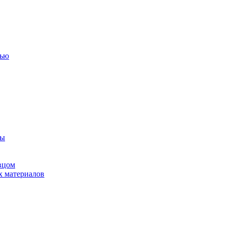
тью
ны
вцом
х материалов