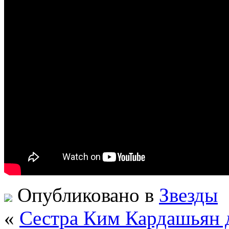
Опубликовано в
Звезды
«
Сестра Ким Кардашьян д