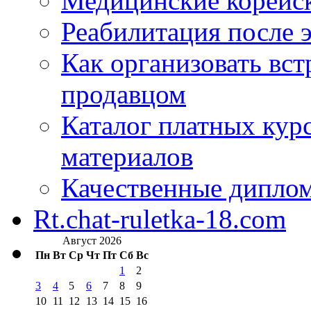
Медицинские корейс
Реабилитация после 
Как организовать вст
продавцом
Каталог платных кур
материалов
Качественные дипло
Rt.chat-ruletka-18.com
Август 2026
Пн
Вт
Ср
Чт
Пт
Сб
Вс
1
2
3
4
5
6
7
8
9
10
11
12
13
14
15
16