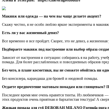
Алена в Телеграм:
https://t.me/orageetfoudre
Макияж или одежда — на чем вы чаще делаете акцент?
Скажу честно, я не особо люблю яркие эксперименты в макияж
Есть ли у вас жизненный девиз?
Все временно и все пройдет. Скорее, это не девиз, а жизненна
Подбираете макияж под настроение или выбор образа созд
Зависит от настроения и ситуации: собираюсь я на работу, уч
помада. Для более расслабленных и повседневных образов пред
Без чего, в плане косметики, вы не сможете обойтись ни од
Без консилера, карандаша для бровей и нюдовой помады.
Отдаете предпочтение матовым помадам или глянцевым? П
Последнее время мне очень нравятся тинты. Из любимчиков — жи
этих продуктов очень приятная и бархатистая текстура! А свер
Жидкая помада для губ DEBORAH MILANO Formula pura ross