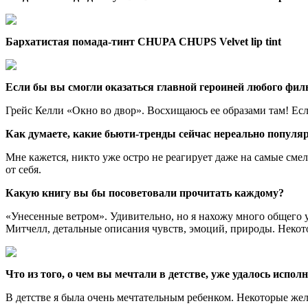
Бархатистая помада-тинт CHUPA CHUPS Velvet lip tint
Если бы вы смогли оказаться главной героиней любого фи
Грейс Келли «Окно во двор». Восхищаюсь ее образами там! Ес
Как думаете, какие бьюти-тренды сейчас нереально популярн
Мне кажется, никто уже остро не реагирует даже на самые сме
от себя.
Какую книгу вы бы посоветовали прочитать каждому?
«Унесенные ветром». Удивительно, но я нахожу много общего 
Митчелл, детальные описания чувств, эмоций, природы. Некото
Что из того, о чем вы мечтали в детстве, уже удалось испол
В детстве я была очень мечтательным ребенком. Некоторые ж