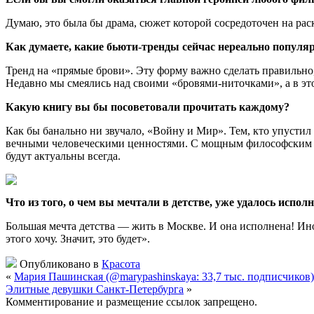
Думаю, это была бы драма, сюжет которой сосредоточен на рас
Как думаете, какие бьюти-тренды сейчас нереально популярн
Тренд на «прямые брови». Эту форму важно сделать правильно, 
Недавно мы смеялись над своими «бровями-ниточками», а в этом
Какую книгу вы бы посоветовали прочитать каждому?
Как бы банально ни звучало, «Войну и Мир». Тем, кто упустил 
вечными человеческими ценностями. С мощным философским и
будут актуальны всегда.
Что из того, о чем вы мечтали в детстве, уже удалось испол
Большая мечта детства — жить в Москве. И она исполнена! Иног
этого хочу. Значит, это будет».
Опубликовано в
Красота
«
Мария Пашинская (@marypashinskaya: 33,7 тыс. подписчиков
Элитные девушки Санкт-Петербурга
»
Комментирование и размещение ссылок запрещено.