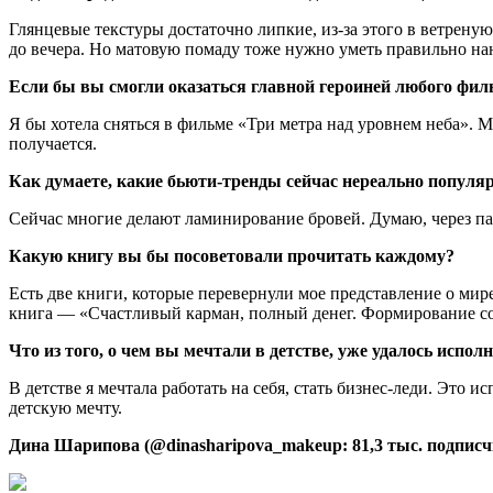
Глянцевые текстуры достаточно липкие, из-за этого в ветрену
до вечера. Но матовую помаду тоже нужно уметь правильно нан
Если бы вы смогли оказаться главной героиней любого фи
Я бы хотела сняться в фильме «Три метра над уровнем неба». М
получается.
Как думаете, какие бьюти-тренды сейчас нереально популярн
Сейчас многие делают ламинирование бровей. Думаю, через пару
Какую книгу вы бы посоветовали прочитать каждому?
Есть две книги, которые перевернули мое представление о ми
книга — «Счастливый карман, полный денег. Формирование со
Что из того, о чем вы мечтали в детстве, уже удалось испол
В детстве я мечтала работать на себя, стать бизнес-леди. Это
детскую мечту.
Дина Шарипова (@dinasharipova_makeup: 81,3 тыс. подписч