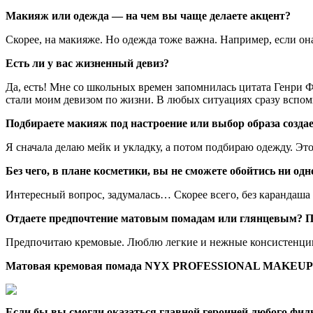
Макияж или одежда — на чем вы чаще делаете акцент?
Скорее, на макияже. Но одежда тоже важна. Например, если он
Есть ли у вас жизненный девиз?
Да, есть! Мне со школьных времен запомнилась цитата Генри Фор
стали моим девизом по жизни. В любых ситуациях сразу всп
Подбираете макияж под настроение или выбор образа созд
Я сначала делаю мейк и укладку, а потом подбираю одежду. Эт
Без чего, в плане косметики, вы не сможете обойтись ни од
Интересный вопрос, задумалась… Скорее всего, без карандаша
Отдаете предпочтение матовым помадам или глянцевым? П
Предпочитаю кремовые. Люблю легкие и нежные консистенции, к
Матовая кремовая помада NYX PROFESSIONAL MAKEUP Sof
Если бы вы смогли оказаться главной героиней любого фи