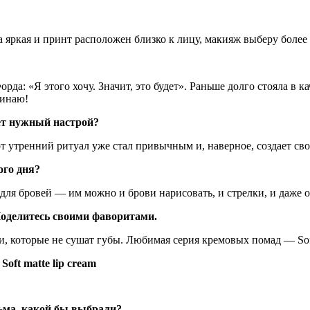
а яркая и принт расположен близко к лицу, макияж выберу боле
да: «Я этого хочу. Значит, это будет». Раньше долго стояла в ка
оминаю!
ает нужный настрой?
от утренний ритуал уже стал привычным и, наверное, создает св
ного дня?
 для бровей — им можно и брови нарисовать, и стрелки, и даже 
оделитесь своими фаворитами.
оторые не сушат губы. Любимая серия кремовых помад — Soft ma
t matte lip cream
льма, какой бы выбрали?