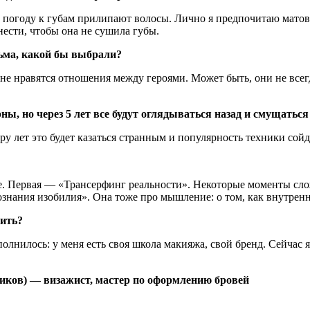
ю погоду к губам прилипают волосы. Лично я предпочитаю матов
ести, чтобы она не сушила губы.
льма, какой бы выбрали?
не нравятся отношения между героями. Может быть, они не всегд
ы, но через 5 лет все будут оглядываться назад и смущаться 
 лет это будет казаться странным и популярность техники сойде
ре. Первая — «Трансерфинг реальности». Некоторые моменты сло
знания изобилия». Она тоже про мышление: о том, как внутрен
нить?
 исполнилось: у меня есть своя школа макияжа, свой бренд. Сейч
иков) — визажист, мастер по оформлению бровей