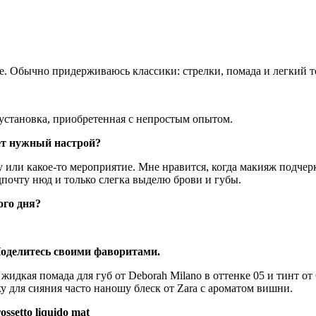
е. Обычно придерживаюсь классики: стрелки, помада и легкий
т
я установка, приобретенная с непростым опытом.
ает нужный настрой?
ебу или какое-то мероприятие. Мне нравится, когда макияж подч
почту нюд и только слегка выделю брови и губы.
ного дня?
оделитесь своими фаворитами.
дкая помада для губ от Deborah Milano в оттенке 05 и тинт от Ch
ху для сияния часто наношу блеск от Zara с ароматом вишни.
etto liquido mat