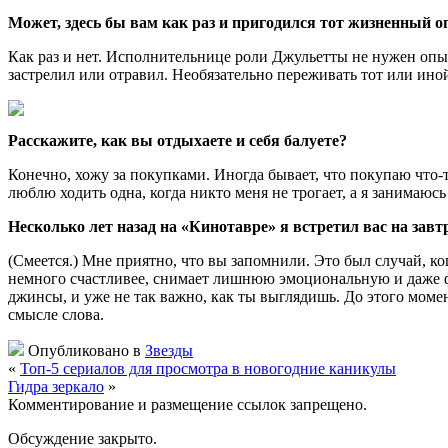
Может, здесь бы вам как раз и пригодился тот жизненный о
Как раз и нет. Исполнительнице роли Джульетты не нужен опыт 
застрелил или отравил. Необязательно переживать тот или ин
Расскажите, как вы отдыхаете и себя балуете?
Конечно, хожу за покупками. Иногда бывает, что покупаю что
люблю ходить одна, когда никто меня не трогает, а я занимаюс
Несколько лет назад на «Кинотавре» я встретил вас на за
(Смеется.) Мне приятно, что вы запомнили. Это был случай, ког
немного счастливее, снимает лишнюю эмоцио­нальную и даже ф
джинсы, и уже не так важно, как ты выглядишь. До этого мом
смысле слова.
Опубликовано в
Звезды
«
Топ-5 сериалов для просмотра в новогодние каникулы
Гидра зеркало
»
Комментирование и размещение ссылок запрещено.
Обсуждение закрыто.