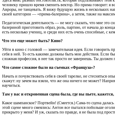
Здесь микс разных обстоятельств, которые подталкивают тебя 
человеку пришло время сменить вектор. Но прима говорит: я в
Авроры, не танцевать. Я вижу будущую жизнь в нескольких нап
своей категории — «прима-балерина», а затем, также на максим
Педагогическая деятельность — не могу сказать, что мне это с
балериной приготовить образ, роль, партию, от начала до конц
есть несколько учениц, и среди них есть очень способные, с ке
Что это еще может быть? Кино?
Уйти в кино с головой — замечательная идея. Если говорить п
себя в ней. То есть какими должны быть мои действия. Если бы
сложная профессия, в нее так просто не завернешь. Ты должен
Что самое сложное было на съемках «Француза»?
Начать и почувствовать себя в своей тарелке, не стесняться опы
скажут: ну зачем вы взяли, что же она ничего не может? Напри
научиться.
Там у вас и откровенная сцена была, где вы пьете, кажетс
Какое шампанское? Портвейн! (Смеется.) Сама-то сцена далась
этой сцене много смеялись: Антон все пытался побольше оголит
прикрыто у меня? И уж, сказать по правде, я не была под прос