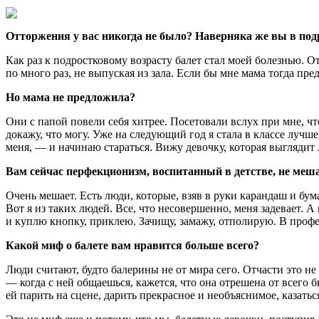
Отторжения у вас никогда не было? Наверняка же вы в под
Как раз к подростковому возрасту балет стал моей болезнью. От
по много раз, не выпуская из зала. Если бы мне мама тогда пр
Но мама не предложила?
Они с папой повели себя хитрее. Посетовали вслух при мне, что 
докажу, что могу. Уже на следующий год я стала в классе лучше
меня, — и начинаю стараться. Вижу девочку, которая выглядит
Вам сейчас перфекционизм, воспитанный в детстве, не ме
Очень мешает. Есть люди, которые, взяв в руки карандаш и бума
Вот я из таких людей. Все, что несовершенно, меня задевает. А
и куплю кнопку, приклею. Зачищу, замажу, отполирую. В профес
Какой миф о балете вам нравится больше всего?
Люди считают, будто балерины не от мира сего. Отчасти это не 
— когда с ней общаешься, кажется, что она отрешена от всего 
ей парить на сцене, дарить прекрасное и необъяснимое, казать