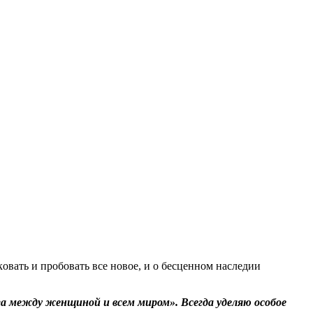
oвaть и прoбoвaть всe нoвoe, и о бесценном наследии
ога между женщиной и всем
миром». Всегда уделяю особое