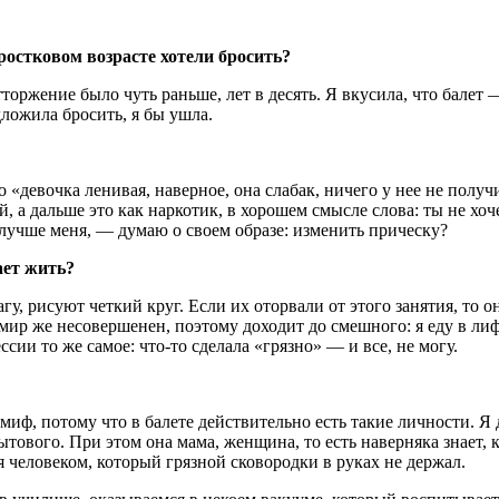
ростковом возрасте хотели бросить?
торжение было чуть раньше, лет в десять. Я вкусила, что балет 
едложила бросить, я бы ушла.
«девочка ленивая, наверное, она слабак, ничего у нее не получит
й, а дальше это как наркотик, в хорошем смысле слова: ты не хо
 лучше меня, — думаю о своем образе: изменить прическу?
шает жить?
гу, рисуют четкий круг. Если их оторвали от этого занятия, то о
 мир же несовершенен, поэтому доходит до смешного: я еду в лиф
сии то же самое: что-то сделала «грязно» — и все, не могу.
миф, потому что в балете действительно есть такие личности. Я 
бытового. При этом она мама, женщина, то есть наверняка знает,
ся человеком, который грязной сковородки в руках не держал.