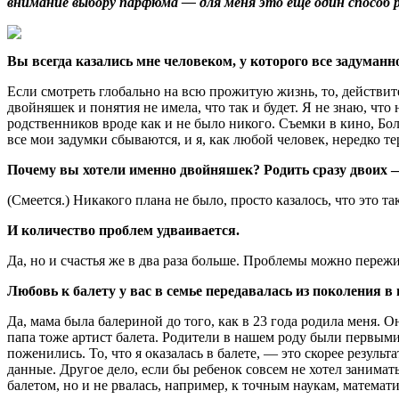
внимание выбору парфюма — для меня это еще один способ ра
Вы всегда казались мне человеком, у которого все задуман
Если смотреть глобально на всю прожитую жизнь, то, действите
двойняшек и понятия не имела, что так и будет. Я не знаю, что
родственников вроде как и не было никого. Съемки в кино, Бол
все мои задумки сбываются, и я, как любой человек, нередко 
Почему вы хотели именно двойняшек? Родить сразу двоих 
(Смеется.) Никакого плана не было, просто казалось, что это т
И количество проблем удваивается.
Да, но и счастья же в два раза больше. Проблемы можно пережи
Любовь к балету у вас в семье передавалась из поколения в
Да, мама была балериной до того, как в 23 года родила меня. 
папа тоже артист балета. Родители в нашем роду были первыми
поженились. То, что я оказалась в балете, — это скорее результ
данные. Другое дело, если бы ребенок совсем не хотел заниматься
балетом, но и не рвалась, например, к точным наукам, математи