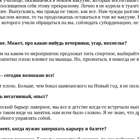
 в училище, оказываемся в некоем вакууме, который воспитывае
 посвящения себя этому прекрасному. Лично я не курила в туале
узее. Выпускаясь, мы правда не такие, как все. Нам чужды разг
ыслом жизни, то ты продолжаешь оставаться в том же вакууме. К
, которого учили обращаться на вы, соблюдать субординацию, н
хое. Может, про какие-нибудь вечеринки, угар, похмелье?
вам на каком-то мероприятии предложат пить спиртное, выбирайт
напитки плохо влияют на мышцы. Но, признаться, я никогда не в
 — сегодня возможно все!
ет плохо. Больше, чем бокал шампанского на Новый год, я не пил
сть негативный, опыт?
ский барьер: наверное, мы все в детстве когда-то встречали вып
 таком виде на занятия, нам всем было сложно. Я не знаю, что др
собного управлять собой.
мент, когда нужно завершать карьеру в балете?