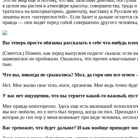
Это не миф еще и потому, что мы, балетные девочки, поступив
в целом мы растем в атмосфере красоты, совершенства, труда и
тратилось на консерваторию, драмтеатр, выставку в Русском м
лишены всех «интересностей». Если балет и дальше остается см
правда — они видят перед собой совершенно другого человека
Вы теперь просто обязаны рассказать о себе что-нибудь пло
(Смеется.) Помню, как перед выпуском педагог сказала: если 
шампанское не пробовали. Оказалось, что прочие алкогольные 
пью.
Что вы, никогда не срывались? Мол, да гори оно все огнем
Нет. Мне жалко свое тело, ноги, организм. Мне ведь точно буд
У вас нет ощущения, что вы теряете какой-то важный, пу
Мне правда неинтересно. Здесь еще есть маленький психологиче
мы все любили, но у него был период, когда он пил. Приходил в
которая до сих пор у меня возникает при виде человека, неспо
Вас тревожит, что будет дальше? И как вообще приходит мо