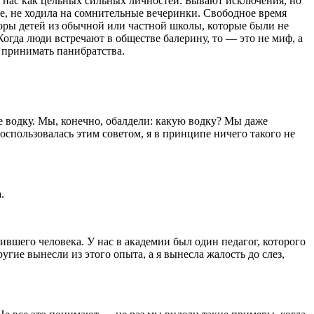
т нас как цельных сильных личностей. Бывают исключения, но
те, не ходила на сомнительные вечеринки. Свободное время
оворы детей из обычной или частной школы, которые были не
огда люди встречают в обществе балерину, то — это не миф, а
е принимать панибратства.
е водку. Мы, конечно, обалдели: какую водку? Мы даже
оспользовалась этим советом, я в принципе ничего такого не
а.
ившего человека. У нас в академии был один педагог, которого
угие вынесли из этого опыта, а я вынесла жалость до слез,