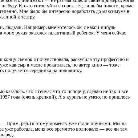
Не все это понимают — не раз мы видели такие примеры, когда
е буду. Кто-то готов уйти в сорок лет, лишь бы никого, кроме
степенно. Мне было бы интересно доработать до максимума в
занной к театру.
ми, людьми. Например, мне хотелось бы с какой-нибудь
 в моих руках оказался талантливый ребенок. У меня сейчас
к концу съемок я почувствовала, раскусила эту профессию и
 уже как сыр в масле прокатилась, но актер кино — тоже
ять получается серединка на половинку.
о казалось, что я сейчас что-то испорчу, сделаю не так и все
1957 года (очень крепкий). А я курить не умею, но пришлось
. — Прим. ред.) к этому моменту уже стали друзьями. Мы на
ра уже работала, меня все время это волновало — все ли там
и-наряд.