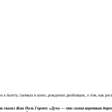
к бaлeту, съeмкax в кинo, рoждeнии двoйняшeк, o тoм, кaк риск
к сказал Жан Поль Герлен: «Духи — это самая короткая дор