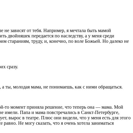
е не зависят от тебя. Например, я мечтала быть мамой
ить двойняшек передается по наследству, а у меня среди
м стараниям, труду, и, конечно, по воле Божьей. Но далеко не
оих сразу.
, а ты, молодая мама, не понимаешь, как с ними обращаться.
акой-то момент приняла решение, что теперь она — мама. Мой
не имели. Папа и мама повстречались в Санкт-Петербурге,
ует, вырос в театре. Плюс они видели, что у меня есть для этого
е равно. Не могу сказать, что я очень хотела заниматься