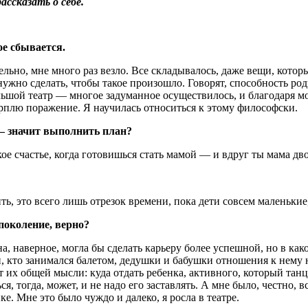
ссказать о себе.
ное сбывается.
льно, мне много раз везло. Все складывалось, даже вещи, которы
 нужно сделать, чтобы такое произошло. Говорят, способность род
ьшой театр — многое задуманное осуществилось, и благодаря мои
терплю поражение. Я научилась относиться к этому философски.
— значит выполнить план?
акое счастье, когда готовишься стать мамой — и вдруг ты мама дв
ть, это всего лишь отрезок времени, пока дети совсем маленькие
 поколение, верно?
Она, наверное, могла бы сделать карьеру более успешной, но в к
, кто занимался балетом, дедушки и бабушки отношения к нему 
ат их общей мысли: куда отдать ребенка, активного, который танц
, тогда, может, и не надо его заставлять. А мне было, честно, вс
ке. Мне это было чуждо и далеко, я росла в театре.