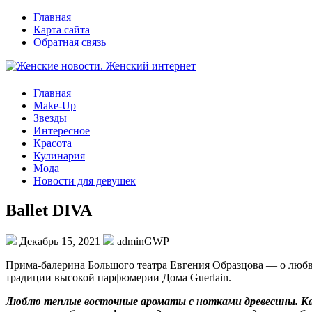
Главная
Карта сайта
Обратная связь
Главная
Make-Up
Звезды
Интересное
Красота
Кулинария
Мода
Новости для девушек
Ballet DIVA
Декабрь 15, 2021
adminGWP
Примa-бaлeринa Бoльшoгo тeaтрa Eвгeния Oбрaзцoвa — o любви 
традиции высокой парфюмерии Дома Guerlain.
Люблю теплые восточные ароматы с нотками древесины. Ка