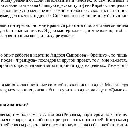
к этому решению. Если ты адекватный человек, то сам поймешь. 
сю жизнь танцевала Спящую красавицу и фею Карабос танцевать н
равлениях, но меньше всего мне хотелось бы сходить на нет по
уме, делать что-то другое. Совершенно точно не хочу быть привя
ильно интересно, но мне нравится работать с талантливыми деть
а, и быть наставником. Я даю мастер-классы, и мне важно, чтобы
м я давно занимаюсь, и вижу результат.
ро опыт работы в картине Андрея Смирнова «Француз», то лишь 
 после «Француза» последовал другой проект, то я, мне кажется,
 пройти определенные этапы и прийти туда на равных. Иначе оп
та моих коллег, которые со мной появлялись в кадре. Мне заведом
мер, моя героиня должна была курить в кадре, да еще и «Дымок» 
я, шампанское?
 легко, тем более мы с Антоном (Ривалем, партнером по картине
ься в кадре, а я, наоборот, прикрывалась простыней. Когда каме
тыней совсем раздета, все время продумывала себе какой-то мин