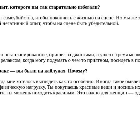
пыт, которого вы так старательно избегали?
самоубийства, чтобы покончить с жизнью на сцене. Но мы же это 
ой негативный опыт, чтобы на сцене быть убедительной.
-то незапланированное, пришел за джинсами, а ушел с тремя ме
ь релаксом, когда могу подумать о чем-то приятном, посидеть в
втраке — вы были на каблуках. Почему?
да мне хотелось выглядеть как-то особенно. Иногда такое бывает
изическую нагрузку. Ты покупаешь красивые вещи и носишь их, 
ента ты можешь походить красивым. Это важно для женщин — оде