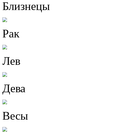
Близнецы
Рак
Лев
Дева
Весы