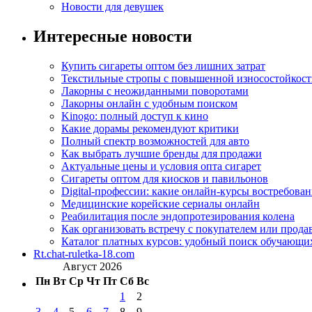
Новости для девушек
Интересные новости
Купить сигареты оптом без лишних затрат
Текстильные стропы с повышенной износостойкос
Лакорны с неожиданными поворотами
Лакорны онлайн с удобным поиском
Kinogo: полный доступ к кино
Какие дорамы рекомендуют критики
Полный спектр возможностей для авто
Как выбрать лучшие бренды для продажи
Актуальные цены и условия опта сигарет
Сигареты оптом для киосков и павильонов
Digital-профессии: какие онлайн-курсы востребова
Медицинские корейские сериалы онлайн
Реабилитация после эндопротезирования колена
Как организовать встречу с покупателем или прода
Каталог платных курсов: удобный поиск обучающи
Rt.chat-ruletka-18.com
Август 2026
Пн
Вт
Ср
Чт
Пт
Сб
Вс
1
2
3
4
5
6
7
8
9