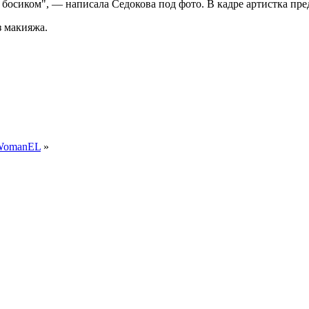
босиком", — написала Седокова под фото. В кадре артистка пред
з макияжа.
 WomanEL
»