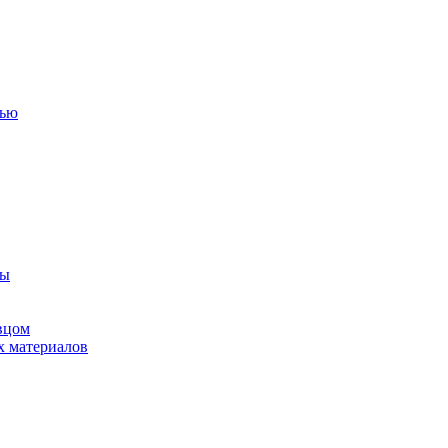
тью
ны
вцом
х материалов