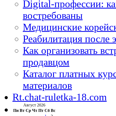
Digital-профессии: к
востребованы
Медицинские корейс
Реабилитация после 
Как организовать вст
продавцом
Каталог платных кур
материалов
Rt.chat-ruletka-18.com
Август 2026
Пн
Вт
Ср
Чт
Пт
Сб
Вс