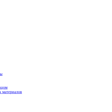
ны
вцом
х материалов