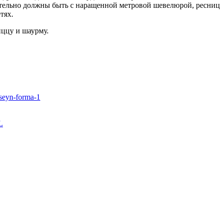
зательно должны быть с наращенной метровой шевелюрой, ресни
тях.
иццу и шаурму.
sseyn-forma-1
L