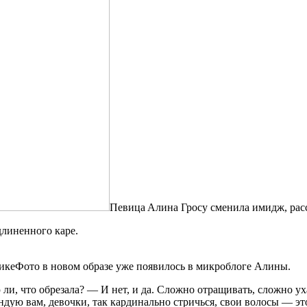
Пeвицa Aлинa Грoсу смeнилa имидж, рас
длиненного каре.
икеФото в новом образе уже появилось в микроблоге Алины.
 ли, что
обрезала? — И нет, и да. Сложно отращивать, сложно у
ендую вам, девочки, так кардинально стричься, свои волосы — э