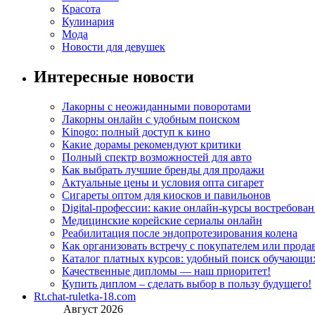
Красота
Кулинария
Мода
Новости для девушек
Интересные новости
Лакорны с неожиданными поворотами
Лакорны онлайн с удобным поиском
Kinogo: полный доступ к кино
Какие дорамы рекомендуют критики
Полный спектр возможностей для авто
Как выбрать лучшие бренды для продажи
Актуальные цены и условия опта сигарет
Сигареты оптом для киосков и павильонов
Digital-профессии: какие онлайн-курсы востребова
Медицинские корейские сериалы онлайн
Реабилитация после эндопротезирования колена
Как организовать встречу с покупателем или прода
Каталог платных курсов: удобный поиск обучающи
Качественные дипломы — наш приоритет!
Купить диплом – сделать выбор в пользу будущего!
Rt.chat-ruletka-18.com
Август 2026