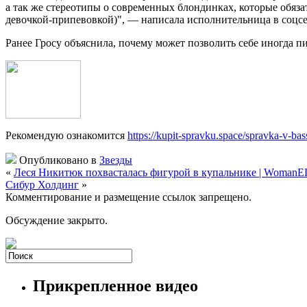
а так же стереотипы о современных блондинках, которые обя
девочкой-припевовкой)", — написала исполнительница в соцсе
Ранее Гросу объяснила, почему может позволить себе иногда п
Рекомендую ознакомится
https://kupit-spravku.space/spravka-v-ba
Опубликовано в
Звезды
«
Леся Никитюк похвасталась фигурой в купальнике | WomanE
Сибур Холдинг
»
Комментирование и размещение ссылок запрещено.
Обсуждение закрыто.
Прикрепленное видео