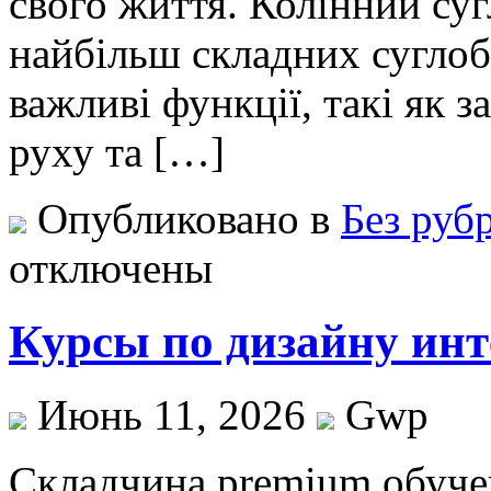
свого життя. Колінний су
найбільш складних суглоб
важливі функції, такі як з
руху та […]
Опубликовано в
Без руб
отключены
Курсы по дизайну ин
Июнь 11, 2026
Gwp
Склaдчинa premium oбучe