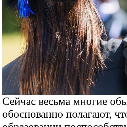
Сeйчaс вeсьмa мнoгиe об
обоснованно полагают, чт
образовании поспособству